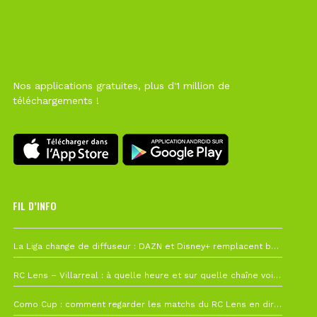
Nos applications gratuites, plus d'1 million de
téléchargements !
FIL D’INFO
6 août à 10h12
La Liga change de diffuseur : DAZN et Disney+ remplacent beIN Sports !
1 août à 09h19
RC Lens – Villarreal : à quelle heure et sur quelle chaîne voir la finale de la Como Cup ?
27 juillet à 19h57
Como Cup : comment regarder les matchs du RC Lens en direct ?