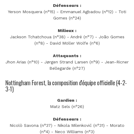
Défenseurs :
Yerson Mosquera (n°15) - Emmanuel Agbadou (n°12) - Toti
Gomes (n°24)
Milieux :
Jackson Tchatchoua (n°38) - André (n°7) - João Gomes
(n°8) - David Möller Wolfe (n°6)
Attaquants :
Jhon Arias (n°10) - Jørgen Strand Larsen (n°9) - Jean-Ricner
Bellegarde (n°27)
Nottingham Forest, la composition d'équipe officielle (4-2-
3-1)
Gardien :
Matz Sels (n°26)
Défenseurs :
Nicolò Savona (n°37) - Nikola Milenković (n°31) - Morato
(n°4) - Neco Williams (n°3)