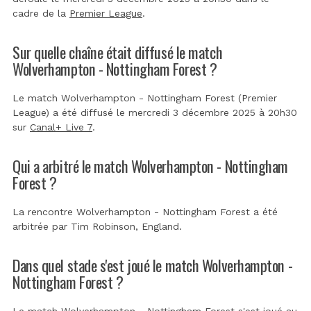
cadre de la
Premier League
.
Sur quelle chaîne était diffusé le match
Wolverhampton - Nottingham Forest ?
Le match Wolverhampton - Nottingham Forest (Premier
League) a été diffusé le mercredi 3 décembre 2025 à 20h30
sur
Canal+ Live 7
.
Qui a arbitré le match Wolverhampton - Nottingham
Forest ?
La rencontre Wolverhampton - Nottingham Forest a été
arbitrée par
Tim Robinson, England
.
Dans quel stade s'est joué le match Wolverhampton -
Nottingham Forest ?