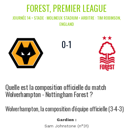
FOREST, PREMIER LEAGUE
JOURNÉE 14 • STADE : MOLINEUX STADIUM • ARBITRE : TIM ROBINSON,
ENGLAND
0
-
1
Quelle est la composition officielle du match
Wolverhampton - Nottingham Forest ?
Wolverhampton, la composition d'équipe officielle (3-4-3)
Gardien :
Sam Johnstone (n°31)