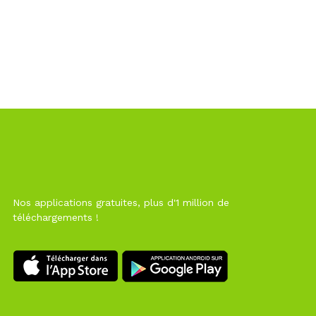
Nos applications gratuites, plus d'1 million de
téléchargements !