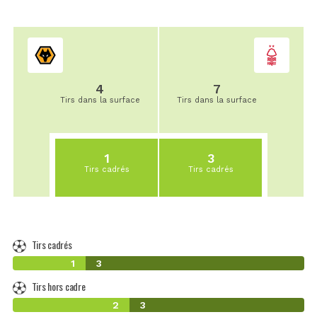
4
7
Tirs dans la surface
Tirs dans la surface
1
3
Tirs cadrés
Tirs cadrés
Tirs cadrés
1
3
Tirs hors cadre
2
3