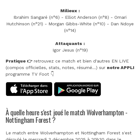
Milieux :
Ibrahim Sangaré (n°6) - Elliot Anderson (n°8) - Omari
Hutchinson (n°21) - Morgan Gibbs-White (n°10) - Dan Ndoye
(n°14)
Attaquants :
Igor Jesus (n°19)
Pratique 👉
retrouvez ce match et bien d'autres EN LIVE
(compos officielles, stats, notes, résumé...) sur
notre APPLI
programme TV Foot 👇
À quelle heure s'est joué le match Wolverhampton -
Nottingham Forest ?
Le match entre Wolverhampton et Nottingham Forest s'est
déroulé le mercredi 3 décembre 2025 à 20h30 dans le