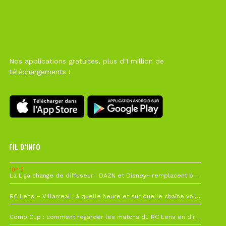
Nos applications gratuites, plus d'1 million de
téléchargements !
FIL D’INFO
10h12
La Liga change de diffuseur : DAZN et Disney+ remplacent beIN Sports !
1 août à 09h19
RC Lens – Villarreal : à quelle heure et sur quelle chaîne voir la finale de la Como Cup ?
27 juillet à 19h57
Como Cup : comment regarder les matchs du RC Lens en direct ?