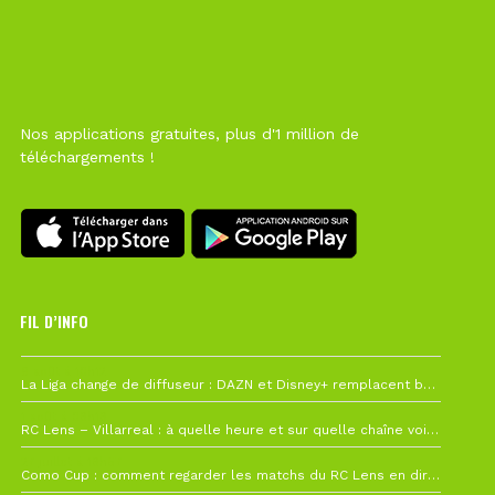
Nos applications gratuites, plus d'1 million de
téléchargements !
FIL D’INFO
6 août à 10h12
La Liga change de diffuseur : DAZN et Disney+ remplacent beIN Sports !
1 août à 09h19
RC Lens – Villarreal : à quelle heure et sur quelle chaîne voir la finale de la Como Cup ?
27 juillet à 19h57
Como Cup : comment regarder les matchs du RC Lens en direct ?