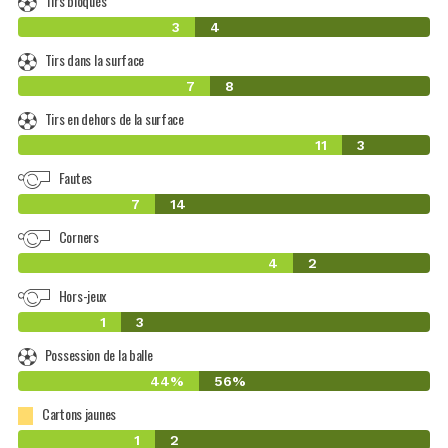
Tirs bloqués
3
4
Tirs dans la surface
7
8
Tirs en dehors de la surface
11
3
Fautes
7
14
Corners
4
2
Hors-jeux
1
3
Possession de la balle
44%
56%
Cartons jaunes
1
2