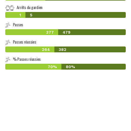
Arrêts du gardien
1
5
Passes
377
479
Passes réussies
264
382
% Passes réussies
70%
80%