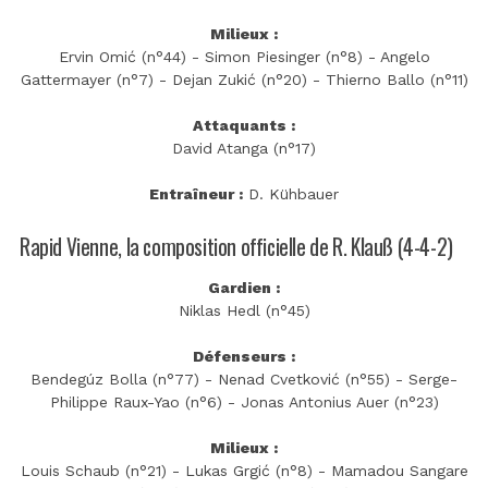
Milieux :
Ervin Omić (n°44) - Simon Piesinger (n°8) - Angelo
Gattermayer (n°7) - Dejan Zukić (n°20) - Thierno Ballo (n°11)
Attaquants :
David Atanga (n°17)
Entraîneur :
D. Kühbauer
Rapid Vienne, la composition officielle de R. Klauß (4-4-2)
Gardien :
Niklas Hedl (n°45)
Défenseurs :
Bendegúz Bolla (n°77) - Nenad Cvetković (n°55) - Serge-
Philippe Raux-Yao (n°6) - Jonas Antonius Auer (n°23)
Milieux :
Louis Schaub (n°21) - Lukas Grgić (n°8) - Mamadou Sangare