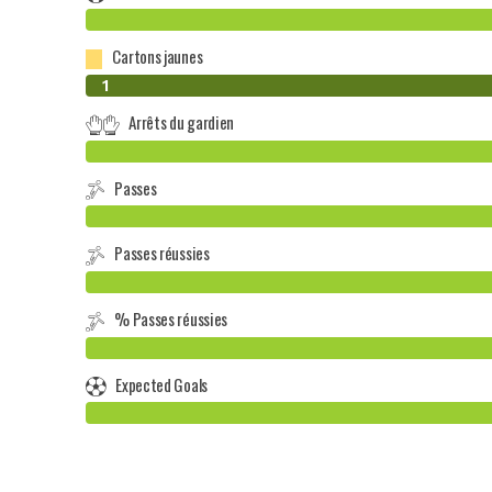
Cartons jaunes
0
1
Arrêts du gardien
Passes
Passes réussies
% Passes réussies
Expected Goals