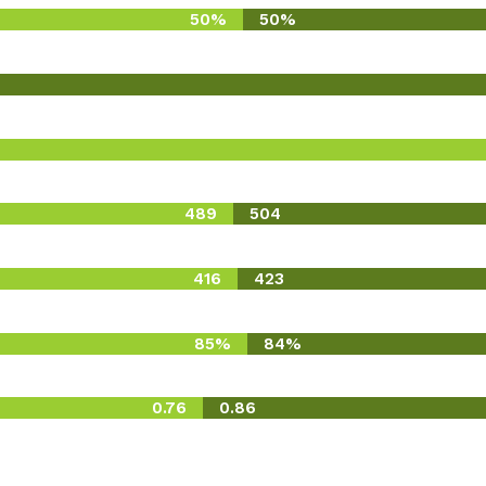
50%
50%
489
504
416
423
85%
84%
0.76
0.86