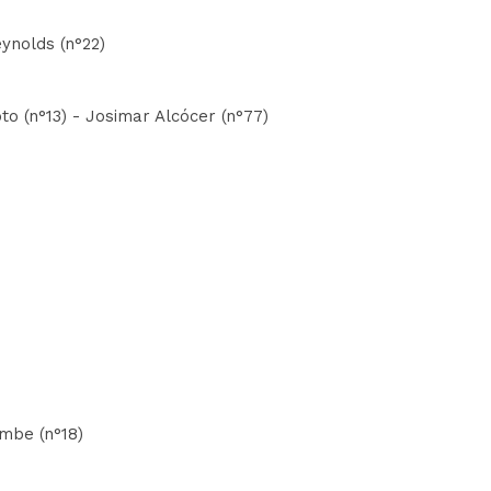
ynolds (n°22)
o (n°13) - Josimar Alcócer (n°77)
embe (n°18)