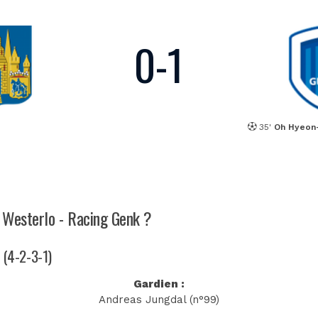
0
-
1
35'
Oh Hyeon
h Westerlo - Racing Genk ?
ï (4-2-3-1)
Gardien :
Andreas Jungdal (n°99)