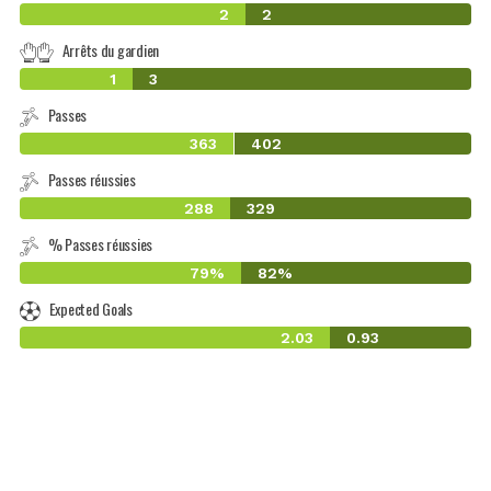
2
2
Arrêts du gardien
1
3
Passes
363
402
Passes réussies
288
329
% Passes réussies
79%
82%
Expected Goals
2.03
0.93