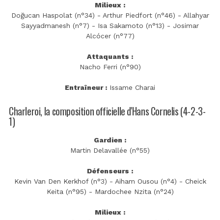
Milieux :
Doğucan Haspolat (n°34) - Arthur Piedfort (n°46) - Allahyar
Sayyadmanesh (n°7) - Isa Sakamoto (n°13) - Josimar
Alcócer (n°77)
Attaquants :
Nacho Ferri (n°90)
Entraîneur :
Issame Charai
Charleroi, la composition officielle d'Hans Cornelis (4-2-3-
1)
Gardien :
Martin Delavallée (n°55)
Défenseurs :
Kevin Van Den Kerkhof (n°3) - Aiham Ousou (n°4) - Cheick
Keita (n°95) - Mardochee Nzita (n°24)
Milieux :