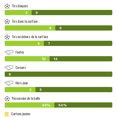
Tirs bloqués
2
6
Tirs dans la surface
8
9
Tirs en dehors de la surface
4
7
Fautes
10
14
Corners
0
6
Hors-jeux
2
5
Possession de la balle
46%
54%
Cartons jaunes