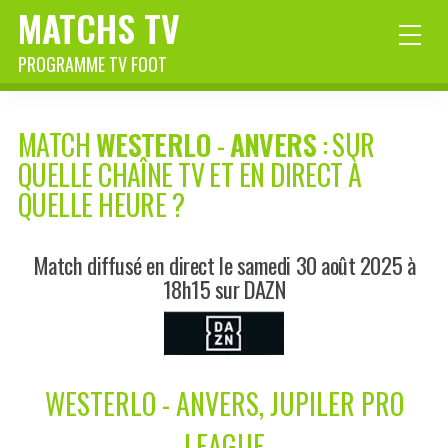
MATCHS TV
PROGRAMME TV FOOT
MATCH
WESTERLO
-
ANVERS
: SUR
QUELLE CHAÎNE TV ET EN DIRECT À
QUELLE HEURE ?
Match diffusé en direct le samedi 30 août 2025 à
18h15 sur DAZN
WESTERLO - ANVERS, JUPILER PRO
LEAGUE