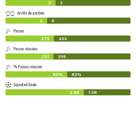
2
3
Arrêts du gardien
3
6
Passes
275
434
Passes réussies
221
356
% Passes réussies
80%
82%
Expected Goals
2.66
1.58