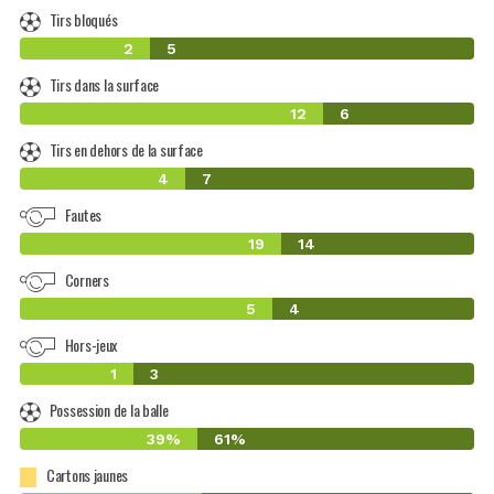
Tirs bloqués
2
5
Tirs dans la surface
12
6
Tirs en dehors de la surface
4
7
Fautes
19
14
Corners
5
4
Hors-jeux
1
3
Possession de la balle
39%
61%
Cartons jaunes