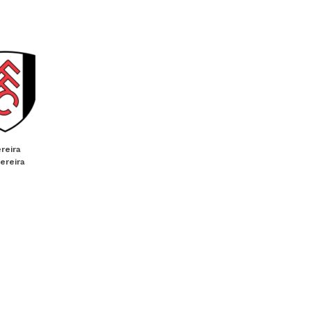
reira
ereira