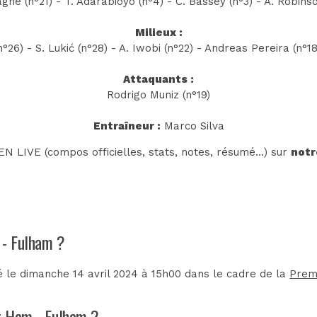
gne (n°21) - T. Adarabioyo (n°4) - C. Bassey (n°3) - A. Robins
Milieux :
°26) - S. Lukić (n°28) - A. Iwobi (n°22) - Andreas Pereira (n°18)
Attaquants :
Rodrigo Muniz (n°19)
Entraîneur :
Marco Silva
N LIVE (compos officielles, stats, notes, résumé...) sur
notr
 - Fulham ?
 le dimanche 14 avril 2024 à 15h00 dans le cadre de la
Prem
st Ham - Fulham ?