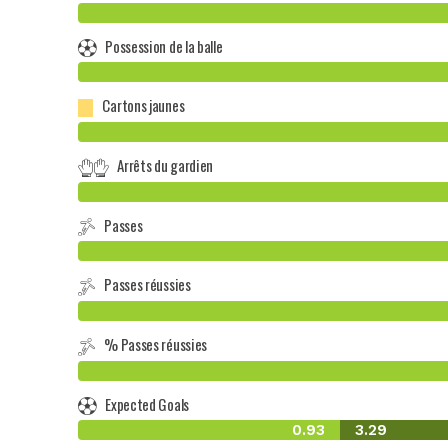
Possession de la balle
Cartons jaunes
Arrêts du gardien
Passes
Passes réussies
% Passes réussies
Expected Goals
0.93
3.29