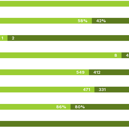
58%
42%
1
2
8
4
549
412
471
331
86%
80%