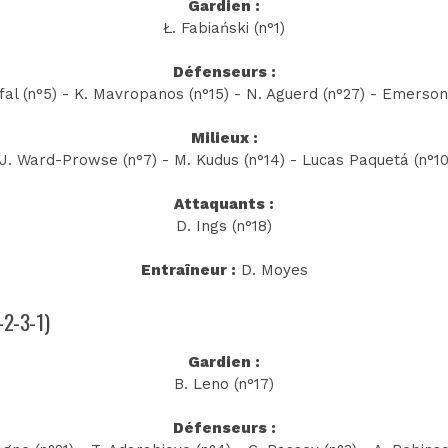
Gardien :
Ł. Fabiański (n°1)
Défenseurs :
fal (n°5) - K. Mavropanos (n°15) - N. Aguerd (n°27) - Emerson
Milieux :
- J. Ward-Prowse (n°7) - M. Kudus (n°14) - Lucas Paquetá (n°10)
Attaquants :
D. Ings (n°18)
Entraîneur :
D. Moyes
-2-3-1)
Gardien :
B. Leno (n°17)
Défenseurs :