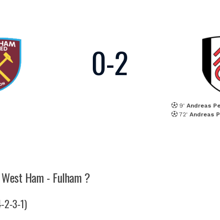
0
-
2
9'
Andreas Pe
72'
Andreas P
ch West Ham - Fulham ?
4-2-3-1)