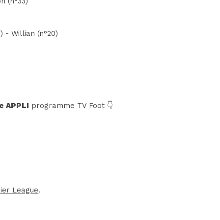
on (n°33)
 - Willian (n°20)
e APPLI
programme TV Foot 👇
ier League
.