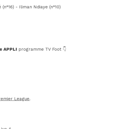
(n°16) - Iliman Ndiaye (n°10)
e APPLI
programme TV Foot 👇
remier League
.
Live 4
.