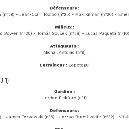
Défenseurs :
(n°29) - Jean-Clair Todibo (n°25) - Max Kilman (n°26) - Emer
Milieux :
od Bowen (n°20) - Tomáš Souček (n°28) - Lucas Paquetá (n°10)
Attaquants :
Michail Antonio (n°9)
Entraîneur :
Lopetegui
-3-1)
Gardien :
Jordan Pickford (n°1)
Défenseurs :
) - James Tarkowski (n°6) - Jarrad Branthwaite (n°32) - Vital