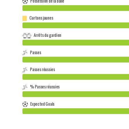
Possession de la balle
Cartons jaunes
Arrêts du gardien
Passes
Passes réussies
% Passes réussies
Expected Goals