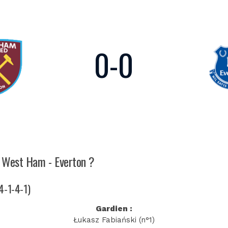
0
-
0
ch West Ham - Everton ?
4-1-4-1)
Gardien :
Łukasz Fabiański (n°1)