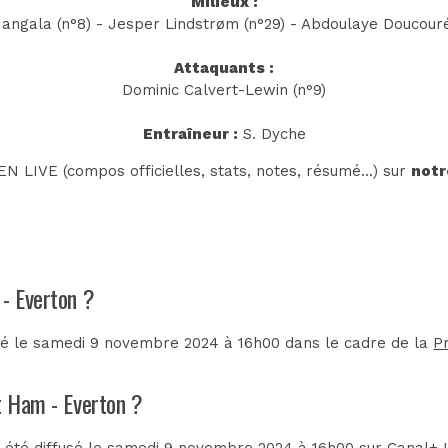
Milieux :
Mangala (n°8) - Jesper Lindstrøm (n°29) - Abdoulaye Doucouré 
Attaquants :
Dominic Calvert-Lewin (n°9)
Entraîneur :
S. Dyche
N LIVE (compos officielles, stats, notes, résumé...) sur
notr
 - Everton ?
lé le samedi 9 novembre 2024 à 16h00 dans le cadre de la
P
t Ham - Everton ?
 été diffusé le samedi 9 novembre 2024 à 16h00 sur
Canal+ 