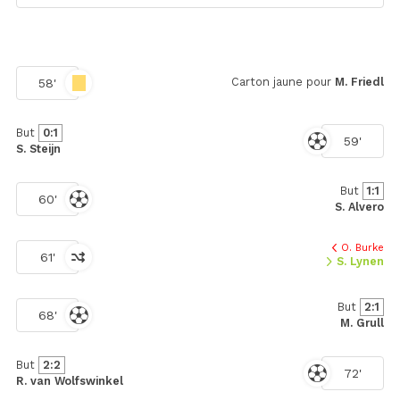
Carton jaune pour
M. Friedl
58'
But
0:1
59'
S. Steijn
But
1:1
60'
S. Alvero
O. Burke
61'
S. Lynen
But
2:1
68'
M. Grull
But
2:2
72'
R. van Wolfswinkel