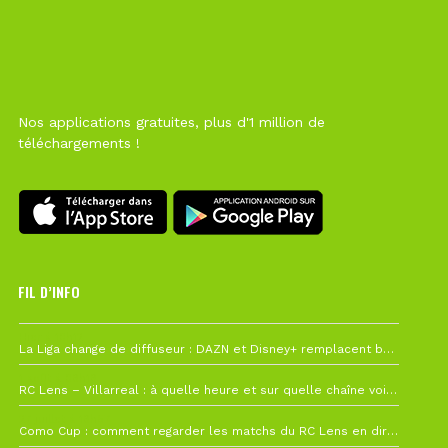
Nos applications gratuites, plus d'1 million de
téléchargements !
FIL D’INFO
Hier à 10h12
La Liga change de diffuseur : DAZN et Disney+ remplacent beIN Sports !
1 août à 09h19
RC Lens – Villarreal : à quelle heure et sur quelle chaîne voir la finale de la Como Cup ?
27 juillet à 19h57
Como Cup : comment regarder les matchs du RC Lens en direct ?