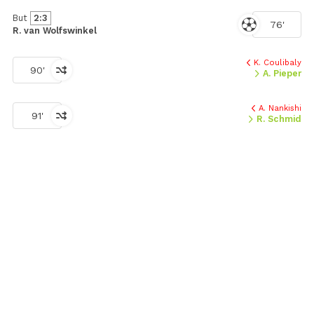
But
2:3
76'
R. van Wolfswinkel
K. Coulibaly
90'
A. Pieper
A. Nankishi
91'
R. Schmid