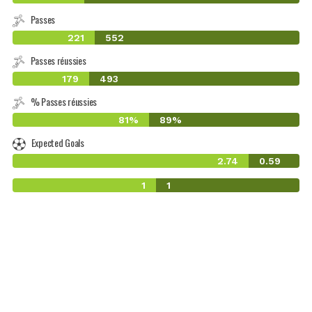
Passes
221
552
Passes réussies
179
493
% Passes réussies
81%
89%
Expected Goals
2.74
0.59
1
1