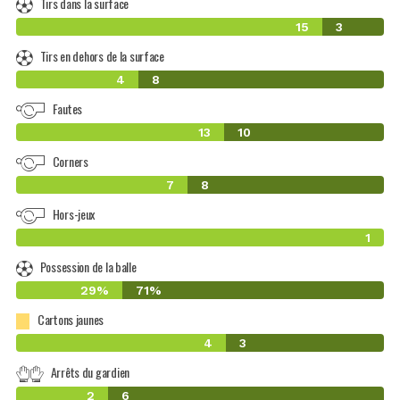
Tirs dans la surface
15
3
Tirs en dehors de la surface
4
8
Fautes
13
10
Corners
7
8
Hors-jeux
1
Possession de la balle
29%
71%
Cartons jaunes
4
3
Arrêts du gardien
2
6