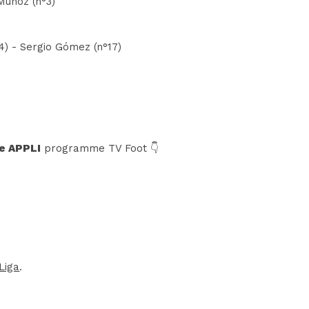
 Muñoz (n°3)
4) - Sergio Gómez (n°17)
e APPLI
programme TV Foot 👇
Liga
.