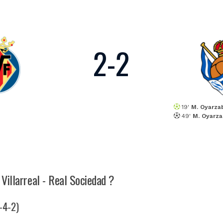
2
-
2
19'
M. Oyarza
49'
M. Oyarza
 Villarreal - Real Sociedad ?
4-4-2)