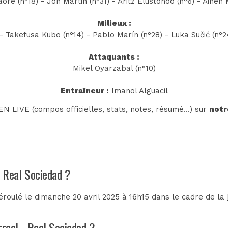
ré (n°18) - Jon Martin (n°31) - Aritz Elustondo (n°6) - Aihen
Milieux :
 - Takefusa Kubo (n°14) - Pablo Marín (n°28) - Luka Sučić (n°2
Attaquants :
Mikel Oyarzabal (n°10)
Entraîneur :
Imanol Alguacil
N LIVE (compos officielles, stats, notes, résumé...) sur
notr
 - Real Sociedad ?
déroulé le dimanche 20 avril 2025 à 16h15 dans le cadre de la
arreal - Real Sociedad ?