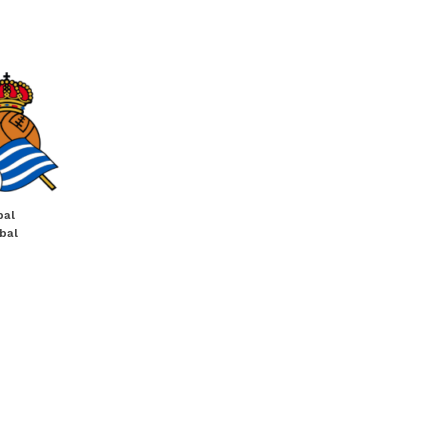
bal
bal