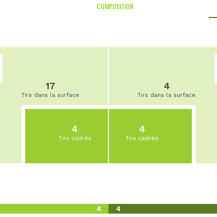
COMPOSITION
17
4
Tirs dans la surface
Tirs dans la surface
4
4
Tirs cadrés
Tirs cadrés
4
4