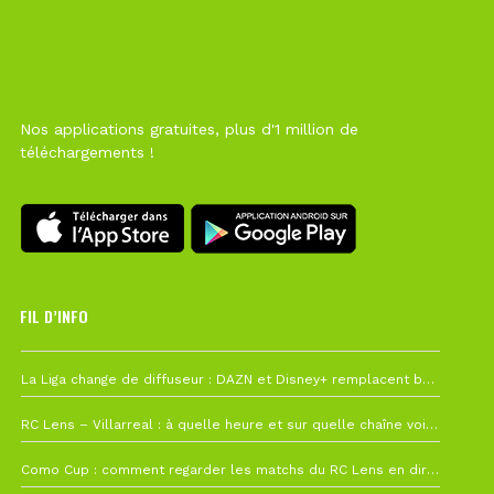
Nos applications gratuites, plus d'1 million de
téléchargements !
FIL D’INFO
6 août à 10h12
La Liga change de diffuseur : DAZN et Disney+ remplacent beIN Sports !
1 août à 09h19
RC Lens – Villarreal : à quelle heure et sur quelle chaîne voir la finale de la Como Cup ?
27 juillet à 19h57
Como Cup : comment regarder les matchs du RC Lens en direct ?