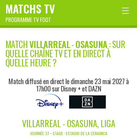
MATCHS TV
PROGRAMME TV FOOT
MATCH
VILLARREAL
-
OSASUNA
: SUR
QUELLE CHAÎNE TV ET EN DIRECT À
QUELLE HEURE ?
Match diffusé en direct le dimanche 23 mai 2027 à
17h00 sur Disney + et DAZN
VILLARREAL - OSASUNA, LIGA
JOURNÉE 37 • STADE : ESTADIO DE LA CERAMICA