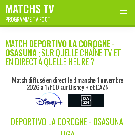
MATCHS TV
PROGRAMME TV FOOT
MATCH
DEPORTIVO LA COROGNE
-
OSASUNA
: SUR QUELLE CHAÎNE TV ET
EN DIRECT À QUELLE HEURE ?
Match diffusé en direct le dimanche 1 novembre
2026 à 17h00 sur Disney + et DAZN
DEPORTIVO LA COROGNE - OSASUNA,
LIGA