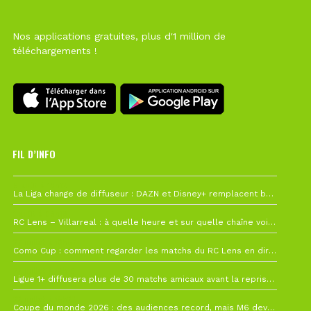
Nos applications gratuites, plus d'1 million de
téléchargements !
FIL D’INFO
6 août à 10h12
La Liga change de diffuseur : DAZN et Disney+ remplacent beIN Sports !
1 août à 09h19
RC Lens – Villarreal : à quelle heure et sur quelle chaîne voir la finale de la Como Cup ?
27 juillet à 19h57
Como Cup : comment regarder les matchs du RC Lens en direct ?
22 juillet à 19h16
Ligue 1+ diffusera plus de 30 matchs amicaux avant la reprise de la Ligue 1
22 juillet à 15h22
Coupe du monde 2026 : des audiences record, mais M6 devrait perdre très gros !