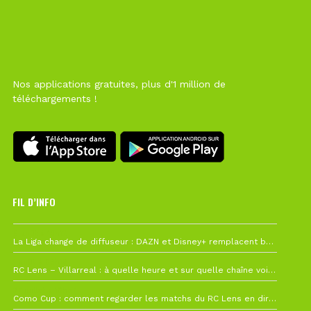
Nos applications gratuites, plus d'1 million de
téléchargements !
FIL D’INFO
6 août à 10h12
La Liga change de diffuseur : DAZN et Disney+ remplacent beIN Sports !
1 août à 09h19
RC Lens – Villarreal : à quelle heure et sur quelle chaîne voir la finale de la Como Cup ?
27 juillet à 19h57
Como Cup : comment regarder les matchs du RC Lens en direct ?