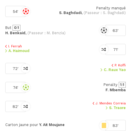
Penalty manqué
54'
S. Baghdadi
,
(Passeur : S. Baghdadi)
But
0:1
63'
H. Benkaid,
(Passeur : M. Benzia)
I. Ferrah
71'
A. Haimoud
P. Koffi
72'
C. Raux Yao
Penalty
1:1
74'
F. Mbemba
J. Mendes Correia
82'
S. Traore
Carton jaune pour
Y. Ait Moujane
83'