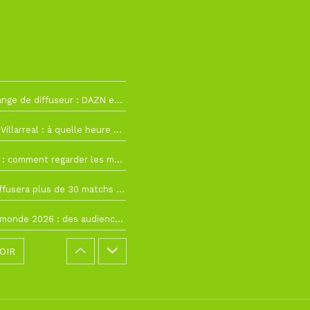
h12
La Liga change de diffuseur : DAZN et Disney+ remplacent beIN Sports !
h19
RC Lens – Villarreal : à quelle heure et sur quelle chaîne voir la finale de la Como Cup ?
 19h57
Como Cup : comment regarder les matchs du RC Lens en direct ?
 19h16
Ligue 1+ diffusera plus de 30 matchs amicaux avant la reprise de la Ligue 1
 15h22
Coupe du monde 2026 : des audiences record, mais M6 devrait perdre très gros !
OIR