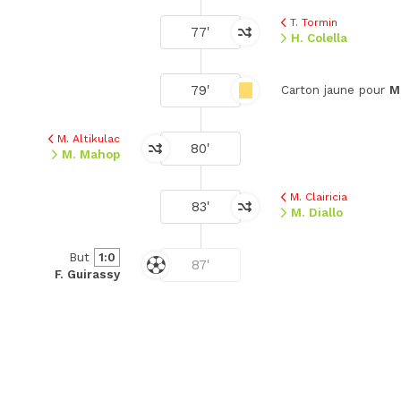
T. Tormin
77'
H. Colella
79'
Carton jaune pour
M.
M. Altikulac
80'
M. Mahop
M. Clairicia
83'
M. Diallo
But
1:0
87'
F. Guirassy