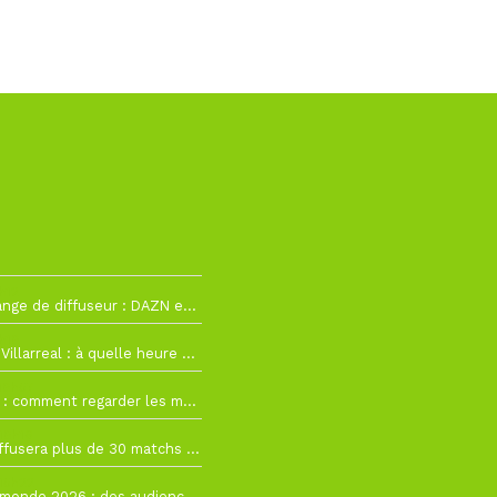
h12
La Liga change de diffuseur : DAZN et Disney+ remplacent beIN Sports !
h19
RC Lens – Villarreal : à quelle heure et sur quelle chaîne voir la finale de la Como Cup ?
 19h57
Como Cup : comment regarder les matchs du RC Lens en direct ?
 19h16
Ligue 1+ diffusera plus de 30 matchs amicaux avant la reprise de la Ligue 1
 15h22
Coupe du monde 2026 : des audiences record, mais M6 devrait perdre très gros !