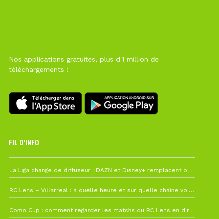
Nos applications gratuites, plus d'1 million de
téléchargements !
FIL D’INFO
Hier à 10h12
La Liga change de diffuseur : DAZN et Disney+ remplacent beIN Sports !
1 août à 09h19
RC Lens – Villarreal : à quelle heure et sur quelle chaîne voir la finale de la Como Cup ?
27 juillet à 19h57
Como Cup : comment regarder les matchs du RC Lens en direct ?