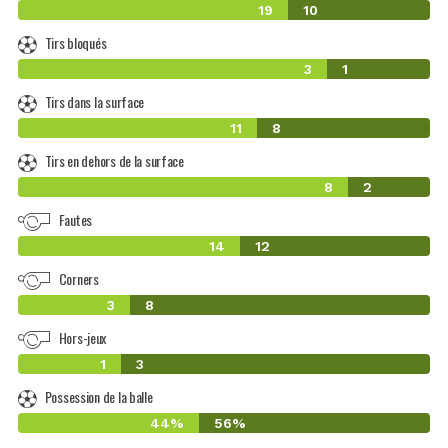
19
10
Tirs bloqués
3
1
Tirs dans la surface
11
8
Tirs en dehors de la surface
8
2
Fautes
14
12
Corners
3
8
Hors-jeux
1
3
Possession de la balle
44%
56%