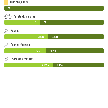
Cartons jaunes
0
2
Arrêts du gardien
4
7
Passes
356
458
Passes réussies
273
373
% Passes réussies
77%
81%