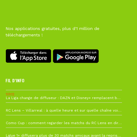
Nos applications gratuites, plus d'1 million de
téléchargements !
FIL D’INFO
10h12
La Liga change de diffuseur : DAZN et Disney+ remplacent beIN Sports !
1 août à 09h19
RC Lens – Villarreal : à quelle heure et sur quelle chaîne voir la finale de la Como Cup ?
27 juillet à 19h57
Como Cup : comment regarder les matchs du RC Lens en direct ?
22 juillet à 19h16
Ligue 1+ diffusera plus de 30 matchs amicaux avant la reprise de la Ligue 1