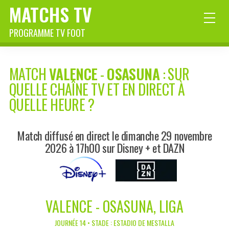
MATCHS TV
PROGRAMME TV FOOT
MATCH
VALENCE
-
OSASUNA
: SUR
QUELLE CHAÎNE TV ET EN DIRECT À
QUELLE HEURE ?
Match diffusé en direct le dimanche 29 novembre
2026 à 17h00 sur Disney + et DAZN
VALENCE - OSASUNA, LIGA
JOURNÉE 14 • STADE : ESTADIO DE MESTALLA