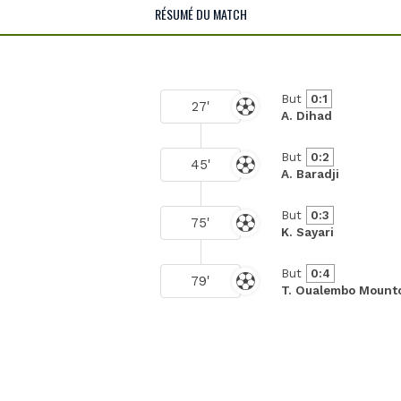
RÉSUMÉ DU MATCH
But
0:1
27'
A. Dihad
But
0:2
45'
A. Baradji
But
0:3
75'
K. Sayari
But
0:4
79'
T. Oualembo Mount