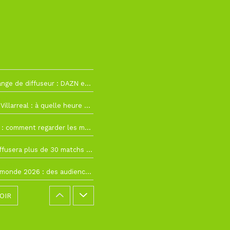
2
La Liga change de diffuseur : DAZN et Disney+ remplacent beIN Sports !
h19
RC Lens – Villarreal : à quelle heure et sur quelle chaîne voir la finale de la Como Cup ?
 19h57
Como Cup : comment regarder les matchs du RC Lens en direct ?
 19h16
Ligue 1+ diffusera plus de 30 matchs amicaux avant la reprise de la Ligue 1
 15h22
Coupe du monde 2026 : des audiences record, mais M6 devrait perdre très gros !
OIR