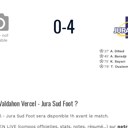
0
-
4
27'
A. Dihad
45'
A. Baradji
75'
K. Sayari
79'
T. Ouale
Valdahon Vercel - Jura Sud Foot ?
l - Jura Sud Foot sera disponible 1h avant le match.
N LIVE (compos officielles, stats, notes, résumé...) sur
notr