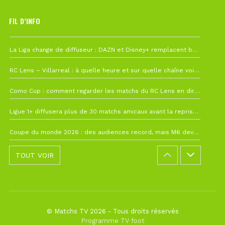
FIL D’INFO
6 août à 10h12
La Liga change de diffuseur : DAZN et Disney+ remplacent beIN Sports !
1 août à 09h19
RC Lens – Villarreal : à quelle heure et sur quelle chaîne voir la finale de la Como Cup ?
27 juillet à 19h57
Como Cup : comment regarder les matchs du RC Lens en direct ?
22 juillet à 19h16
Ligue 1+ diffusera plus de 30 matchs amicaux avant la reprise de la Ligue 1
22 juillet à 15h22
Coupe du monde 2026 : des audiences record, mais M6 devrait perdre très gros !
TOUT VOIR
© Matchs TV 2026 - Tous droits réservés
Programme TV foot