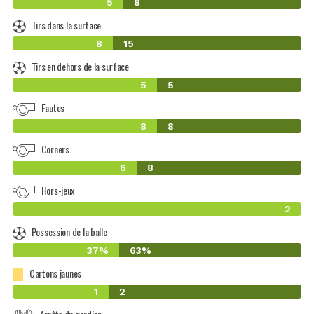
5
8
Tirs dans la surface
8
15
Tirs en dehors de la surface
5
5
Fautes
8
8
Corners
6
8
Hors-jeux
2
Possession de la balle
37%
63%
Cartons jaunes
1
2