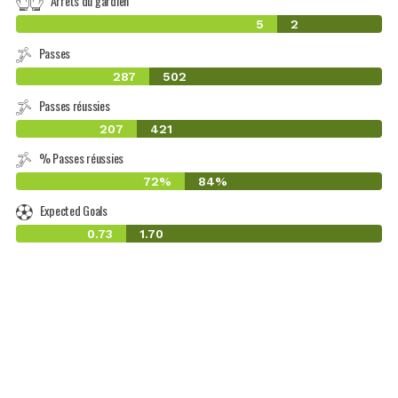
Arrêts du gardien
5
2
Passes
287
502
Passes réussies
207
421
% Passes réussies
72%
84%
Expected Goals
0.73
1.70