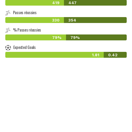
419
447
Passes réussies
330
354
% Passes réussies
79%
79%
Expected Goals
1.81
0.42