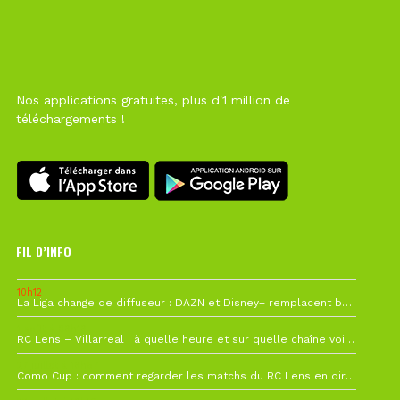
Nos applications gratuites, plus d'1 million de
téléchargements !
FIL D’INFO
10h12
La Liga change de diffuseur : DAZN et Disney+ remplacent beIN Sports !
1 août à 09h19
RC Lens – Villarreal : à quelle heure et sur quelle chaîne voir la finale de la Como Cup ?
27 juillet à 19h57
Como Cup : comment regarder les matchs du RC Lens en direct ?