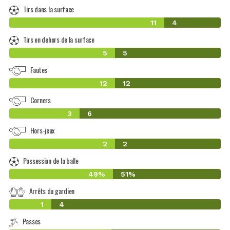
Tirs dans la surface
11
4
Tirs en dehors de la surface
5
5
Fautes
12
12
Corners
3
6
Hors-jeux
2
2
Possession de la balle
49%
51%
Arrêts du gardien
1
4
Passes