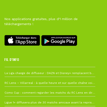
Nos applications gratuites, plus d'1 million de
téléchargements !
FIL D’INFO
6 août à 10h12
La Liga change de diffuseur : DAZN et Disney+ remplacent beIN Sports !
1 août à 09h19
RC Lens – Villarreal : à quelle heure et sur quelle chaîne voir la finale de la Como Cup ?
27 juillet à 19h57
Como Cup : comment regarder les matchs du RC Lens en direct ?
22 juillet à 19h16
Ligue 1+ diffusera plus de 30 matchs amicaux avant la reprise de la Ligue 1