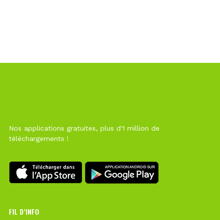
Nos applications gratuites, plus d'1 million de
téléchargements !
FIL D’INFO