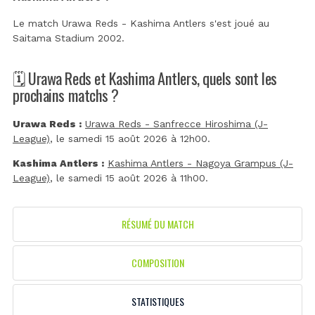
Le match Urawa Reds - Kashima Antlers s'est joué au
Saitama Stadium 2002
.
🗓️ Urawa Reds et Kashima Antlers, quels sont les
prochains matchs ?
Urawa Reds :
Urawa Reds - Sanfrecce Hiroshima (J-
League)
, le samedi 15 août 2026 à 12h00.
Kashima Antlers :
Kashima Antlers - Nagoya Grampus (J-
League)
, le samedi 15 août 2026 à 11h00.
RÉSUMÉ DU MATCH
COMPOSITION
STATISTIQUES