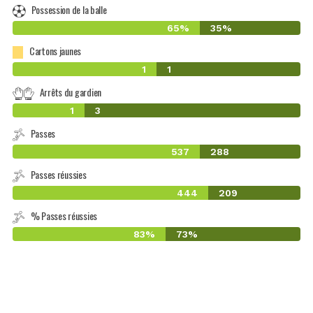
Possession de la balle
65%
35%
Cartons jaunes
1
1
Arrêts du gardien
1
3
Passes
537
288
Passes réussies
444
209
% Passes réussies
83%
73%