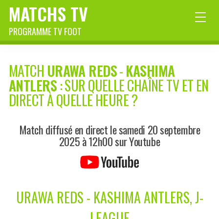
MATCHS TV
PROGRAMME TV FOOT
MATCH
URAWA REDS
-
KASHIMA
ANTLERS
: SUR QUELLE CHAÎNE TV ET EN
DIRECT À QUELLE HEURE ?
Match diffusé en direct le samedi 20 septembre
2025 à 12h00 sur Youtube
URAWA REDS - KASHIMA ANTLERS, J-
LEAGUE