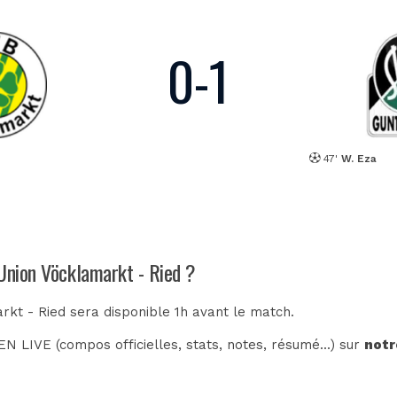
0
-
1
47'
W. Eza
 Union Vöcklamarkt - Ried ?
rkt - Ried sera disponible 1h avant le match.
N LIVE (compos officielles, stats, notes, résumé...) sur
notr