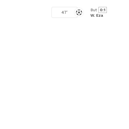
But
0:1
47'
W. Eza