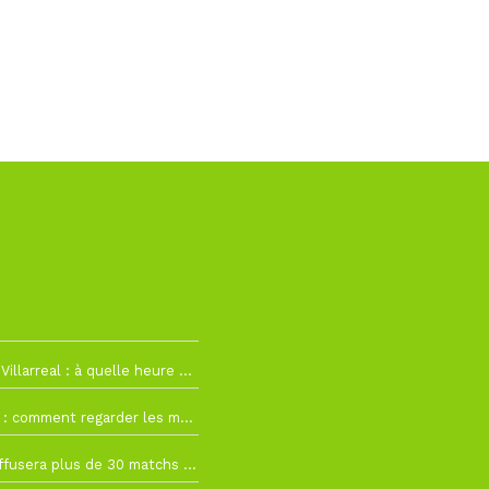
h19
RC Lens – Villarreal : à quelle heure et sur quelle chaîne voir la finale de la Como Cup ?
 19h57
Como Cup : comment regarder les matchs du RC Lens en direct ?
 19h16
Ligue 1+ diffusera plus de 30 matchs amicaux avant la reprise de la Ligue 1