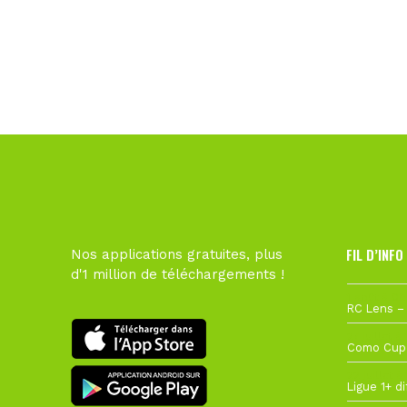
FIL D’INFO
Nos applications gratuites, plus
d'1 million de téléchargements !
1 août à 09
27 juillet à
22 juillet à