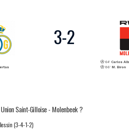
3
-
2
64'
Carlos Al
ertas
86'
M. Biron
 Union Saint-Gilloise - Molenbeek ?
Blessin (3-4-1-2)