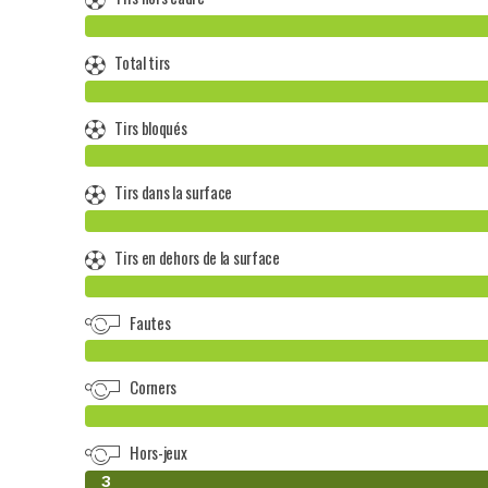
Total tirs
Tirs bloqués
Tirs dans la surface
Tirs en dehors de la surface
Fautes
Corners
Hors-jeux
0
3