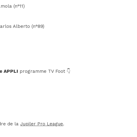
mola (n°11)
Carlos Alberto (n°89)
e APPLI
programme TV Foot 👇
dre de la
Jupiler Pro League
.