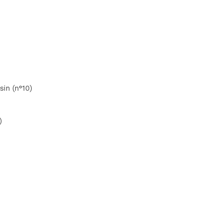
in (n°10)
)