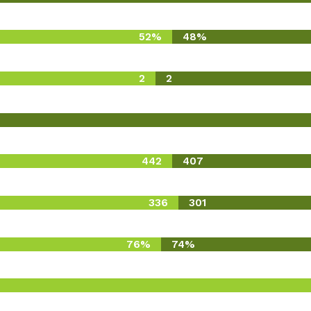
52%
48%
2
2
442
407
336
301
76%
74%