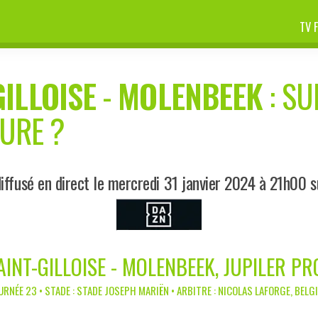
TV 
GILLOISE
-
MOLENBEEK
: SU
EURE ?
iffusé en direct le mercredi 31 janvier 2024 à 21h00 
AINT-GILLOISE - MOLENBEEK, JUPILER PR
URNÉE 23 • STADE : STADE JOSEPH MARIËN • ARBITRE : NICOLAS LAFORGE, BELG