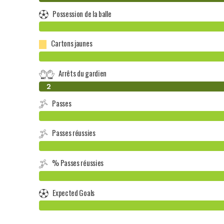
Possession de la balle
Cartons jaunes
Arrêts du gardien
0
2
Passes
Passes réussies
% Passes réussies
Expected Goals