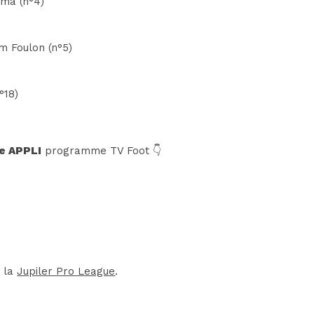
ima (n°4)
m Foulon (n°5)
°18)
e APPLI
programme TV Foot 👇
e la
Jupiler Pro League
.