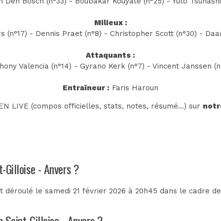
 Den Bosch (n°33) - Boubakar Kouyaté (n°25) - Yuto Tsunash
Milieux :
(n°17) - Dennis Praet (n°8) - Christopher Scott (n°30) - Daa
Attaquants :
hony Valencia (n°14) - Gyrano Kerk (n°7) - Vincent Janssen (n
Entraîneur :
Faris Haroun
N LIVE (compos officielles, stats, notes, résumé...) sur
notr
t-Gilloise - Anvers ?
st déroulé le samedi 21 février 2026 à 20h45 dans le cadre d
n Saint-Gilloise - Anvers ?