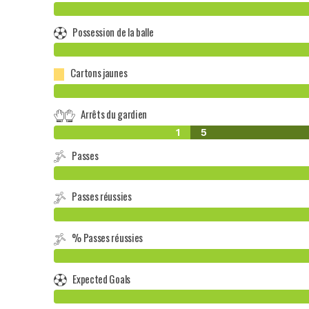
Possession de la balle
Cartons jaunes
Arrêts du gardien
1
5
Passes
Passes réussies
% Passes réussies
Expected Goals