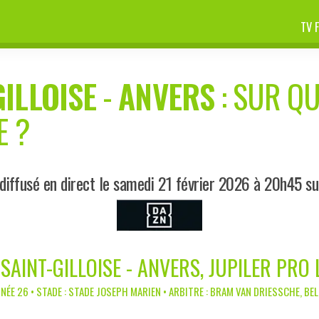
TV 
GILLOISE
-
ANVERS
: SUR QU
E ?
diffusé en direct le samedi 21 février 2026 à 20h45 s
SAINT-GILLOISE - ANVERS, JUPILER PRO
NÉE 26 • STADE : STADE JOSEPH MARIEN • ARBITRE : BRAM VAN DRIESSCHE, BE