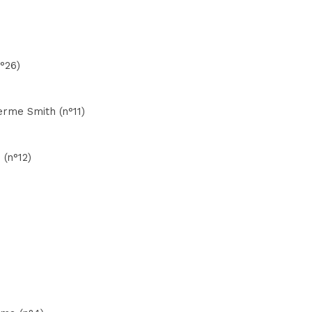
n°26)
erme Smith (n°11)
 (n°12)