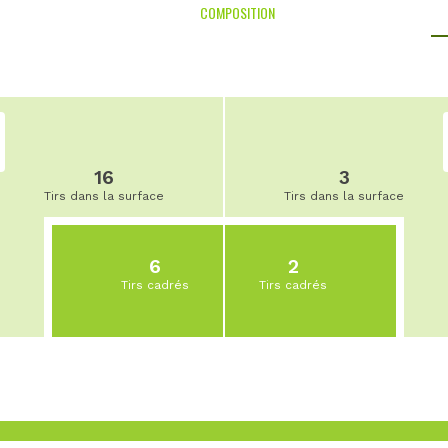
COMPOSITION
16
3
Tirs dans la surface
Tirs dans la surface
6
2
Tirs cadrés
Tirs cadrés