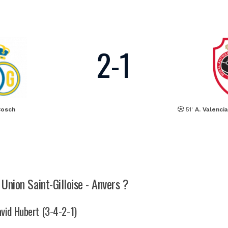
2
-
1
Bosch
51'
A. Valenci
 Union Saint-Gilloise - Anvers ?
David Hubert (3-4-2-1)