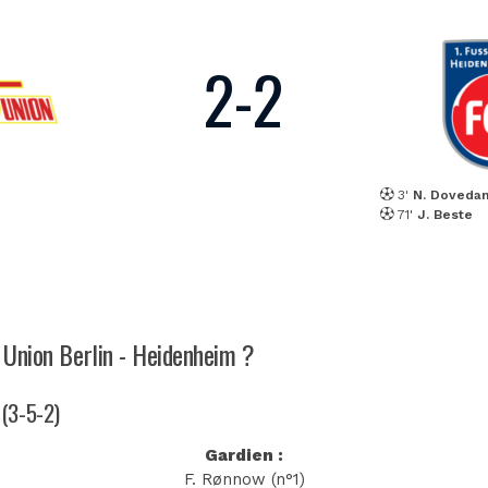
2
-
2
3'
N. Doveda
71'
J. Beste
h Union Berlin - Heidenheim ?
 (3-5-2)
Gardien :
F. Rønnow (n°1)