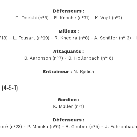
Défenseurs :
D. Doekhi (n°5) - R. Knoche (n°31) - K. Vogt (n°2)
Milieux :
°18) - L. Tousart (n°29) - R. Khedira (n°8) - A. Schäfer (n°13) -
Attaquants :
B. Aaronson (n°7) - B. Hollerbach (n°16)
Entraîneur :
N. Bjelica
 (4-5-1)
Gardien :
K. Müller (n°1)
Défenseurs :
oré (n°23) - P. Mainka (n°6) - B. Gimber (n°5) - J. Föhrenbach