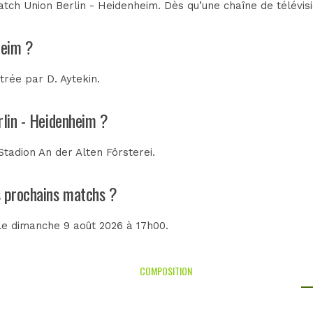
tch Union Berlin - Heidenheim. Dès qu’une chaîne de télévisi
heim ?
itrée par
D. Aytekin
.
rlin - Heidenheim ?
Stadion An der Alten Försterei
.
es prochains matchs ?
 le dimanche 9 août 2026 à 17h00.
COMPOSITION