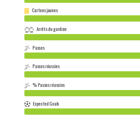
Cartons jaunes
Arrêts du gardien
Passes
Passes réussies
% Passes réussies
Expected Goals