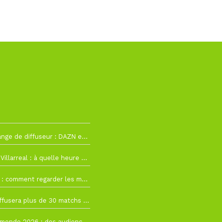
2
La Liga change de diffuseur : DAZN et Disney+ remplacent beIN Sports !
h19
RC Lens – Villarreal : à quelle heure et sur quelle chaîne voir la finale de la Como Cup ?
 19h57
Como Cup : comment regarder les matchs du RC Lens en direct ?
 19h16
Ligue 1+ diffusera plus de 30 matchs amicaux avant la reprise de la Ligue 1
 15h22
Coupe du monde 2026 : des audiences record, mais M6 devrait perdre très gros !