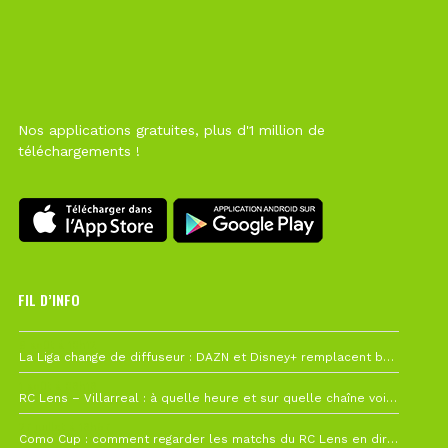
Nos applications gratuites, plus d'1 million de
téléchargements !
FIL D’INFO
6 août à 10h12
La Liga change de diffuseur : DAZN et Disney+ remplacent beIN Sports !
1 août à 09h19
RC Lens – Villarreal : à quelle heure et sur quelle chaîne voir la finale de la Como Cup ?
27 juillet à 19h57
Como Cup : comment regarder les matchs du RC Lens en direct ?