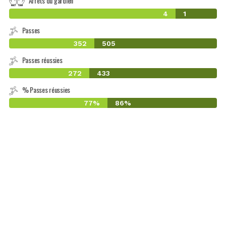
Arrêts du gardien
4
1
Passes
352
505
Passes réussies
272
433
% Passes réussies
77%
86%