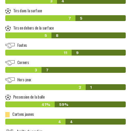
3
4
Tirs dans la surface
7
5
Tirs en dehors de la surface
5
8
Fautes
11
9
Corners
3
7
Hors-jeux
2
1
Possession de la balle
41%
59%
Cartons jaunes
4
4