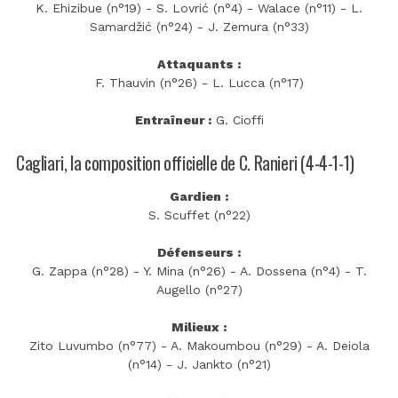
K. Ehizibue (n°19) - S. Lovrić (n°4) - Walace (n°11) - L.
Samardžić (n°24) - J. Zemura (n°33)
Attaquants :
F. Thauvin (n°26) - L. Lucca (n°17)
Entraîneur :
G. Cioffi
Cagliari, la composition officielle de C. Ranieri (4-4-1-1)
Gardien :
S. Scuffet (n°22)
Défenseurs :
G. Zappa (n°28) - Y. Mina (n°26) - A. Dossena (n°4) - T.
Augello (n°27)
Milieux :
Zito Luvumbo (n°77) - A. Makoumbou (n°29) - A. Deiola
(n°14) - J. Jankto (n°21)