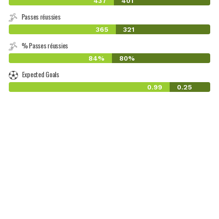
437
401
Passes réussies
365
321
% Passes réussies
84%
80%
Expected Goals
0.99
0.25