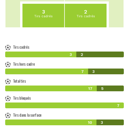
3
2
Tirs cadrés
Tirs cadrés
Tirs cadrés
3
2
Tirs hors cadre
7
3
Total tirs
17
5
Tirs bloqués
7
Tirs dans la surface
10
3