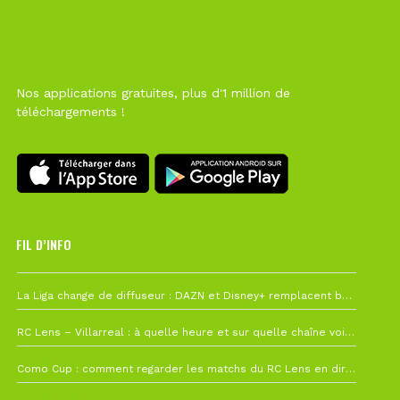
Nos applications gratuites, plus d'1 million de
téléchargements !
FIL D’INFO
6 août à 10h12
La Liga change de diffuseur : DAZN et Disney+ remplacent beIN Sports !
1 août à 09h19
RC Lens – Villarreal : à quelle heure et sur quelle chaîne voir la finale de la Como Cup ?
27 juillet à 19h57
Como Cup : comment regarder les matchs du RC Lens en direct ?
22 juillet à 19h16