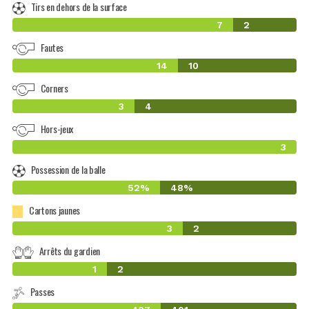
Tirs en dehors de la surface
7
2
Fautes
14
10
Corners
3
4
Hors-jeux
3
Possession de la balle
52%
48%
Cartons jaunes
3
2
Arrêts du gardien
1
2
Passes