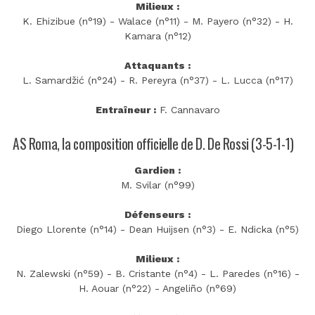
Milieux :
K. Ehizibue (n°19) - Walace (n°11) - M. Payero (n°32) - H.
Kamara (n°12)
Attaquants :
L. Samardžić (n°24) - R. Pereyra (n°37) - L. Lucca (n°17)
Entraîneur :
F. Cannavaro
AS Roma, la composition officielle de D. De Rossi (3-5-1-1)
Gardien :
M. Svilar (n°99)
Défenseurs :
Diego Llorente (n°14) - Dean Huijsen (n°3) - E. Ndicka (n°5)
Milieux :
N. Zalewski (n°59) - B. Cristante (n°4) - L. Paredes (n°16) -
H. Aouar (n°22) - Angeliño (n°69)