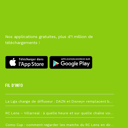
Nos applications gratuites, plus d'1 million de
téléchargements !
FIL D’INFO
6 août à 10h12
La Liga change de diffuseur : DAZN et Disney+ remplacent beIN Sports !
1 août à 09h19
RC Lens – Villarreal : à quelle heure et sur quelle chaîne voir la finale de la Como Cup ?
27 juillet à 19h57
Como Cup : comment regarder les matchs du RC Lens en direct ?