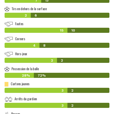
7
13
Tirs en dehors de la surface
2
6
Fautes
15
10
Corners
4
8
Hors-jeux
2
2
Possession de la balle
28%
72%
Cartons jaunes
3
2
Arrêts du gardien
3
2
Passes