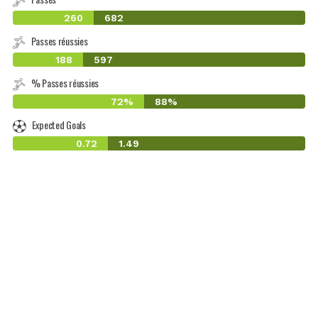
260
682
Passes réussies
188
597
% Passes réussies
72%
88%
Expected Goals
0.72
1.49