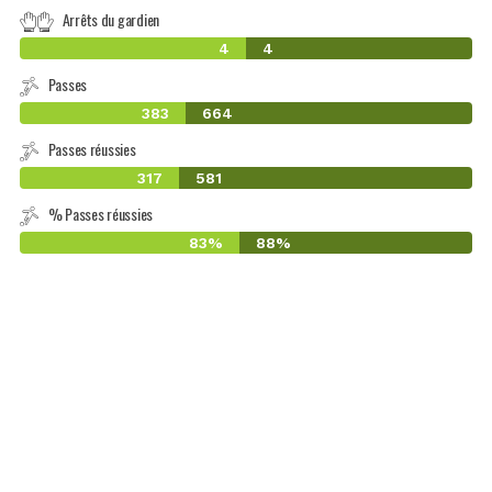
Arrêts du gardien
4
4
Passes
383
664
Passes réussies
317
581
% Passes réussies
83%
88%