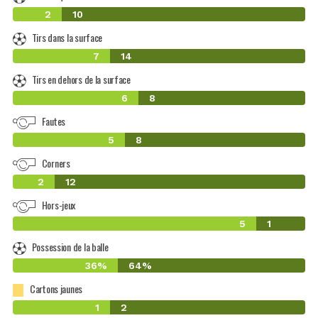
2
10
Tirs dans la surface
7
14
Tirs en dehors de la surface
6
8
Fautes
5
8
Corners
2
12
Hors-jeux
5
1
Possession de la balle
36%
64%
Cartons jaunes
1
2