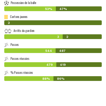
Possession de la balle
53%
47%
Cartons jaunes
0
2
Arrêts du gardien
3
2
Passes
544
487
Passes réussies
479
419
% Passes réussies
88%
86%