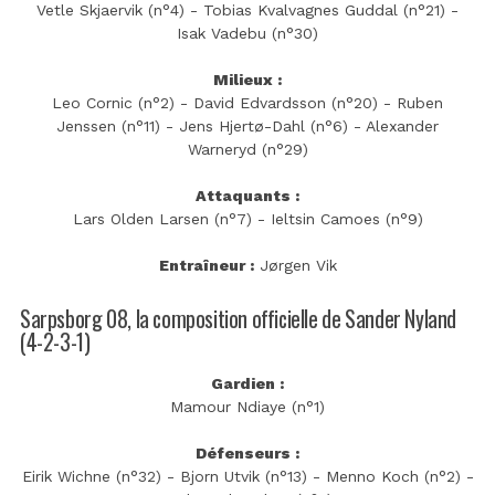
Vetle Skjaervik (n°4) - Tobias Kvalvagnes Guddal (n°21) -
Isak Vadebu (n°30)
Milieux :
Leo Cornic (n°2) - David Edvardsson (n°20) - Ruben
Jenssen (n°11) - Jens Hjertø-Dahl (n°6) - Alexander
Warneryd (n°29)
Attaquants :
Lars Olden Larsen (n°7) - Ieltsin Camoes (n°9)
Entraîneur :
Jørgen Vik
Sarpsborg 08, la composition officielle de Sander Nyland
(4-2-3-1)
Gardien :
Mamour Ndiaye (n°1)
Défenseurs :
Eirik Wichne (n°32) - Bjorn Utvik (n°13) - Menno Koch (n°2) -