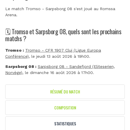
Le match Tromso - Sarpsborg 08 s'est joué au
Romssa
Arena
.
🗓️ Tromso et Sarpsborg 08, quels sont les prochains
matchs ?
Tromso :
Tromso - CFR 1907 Cluj (Ligue Europa
Conférence)
, le jeudi 13 août 2026 à 19h00.
Sarpsborg 08 :
Sarpsborg 08 - Sandefjord (Eliteserien,
Norvège)
, le dimanche 16 août 2026 à 17h00.
RÉSUMÉ DU MATCH
COMPOSITION
STATISTIQUES