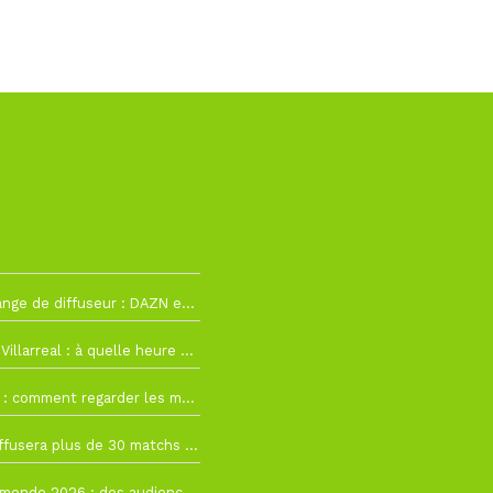
2
La Liga change de diffuseur : DAZN et Disney+ remplacent beIN Sports !
h19
RC Lens – Villarreal : à quelle heure et sur quelle chaîne voir la finale de la Como Cup ?
 19h57
Como Cup : comment regarder les matchs du RC Lens en direct ?
 19h16
Ligue 1+ diffusera plus de 30 matchs amicaux avant la reprise de la Ligue 1
 15h22
Coupe du monde 2026 : des audiences record, mais M6 devrait perdre très gros !