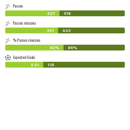
Passes
427
516
Passes réussies
351
442
% Passes réussies
82%
86%
Expected Goals
0.51
1.10