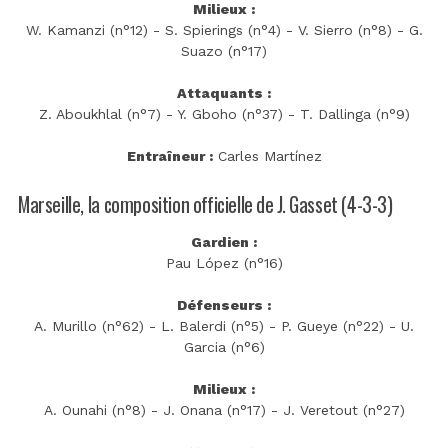
Milieux :
W. Kamanzi (n°12) - S. Spierings (n°4) - V. Sierro (n°8) - G.
Suazo (n°17)
Attaquants :
Z. Aboukhlal (n°7) - Y. Gboho (n°37) - T. Dallinga (n°9)
Entraîneur :
Carles Martínez
Marseille, la composition officielle de J. Gasset (4-3-3)
Gardien :
Pau López (n°16)
Défenseurs :
A. Murillo (n°62) - L. Balerdi (n°5) - P. Gueye (n°22) - U.
Garcia (n°6)
Milieux :
A. Ounahi (n°8) - J. Onana (n°17) - J. Veretout (n°27)