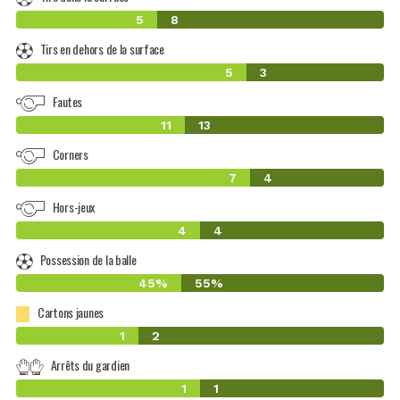
5
8
Tirs en dehors de la surface
5
3
Fautes
11
13
Corners
7
4
Hors-jeux
4
4
Possession de la balle
45%
55%
Cartons jaunes
1
2
Arrêts du gardien
1
1