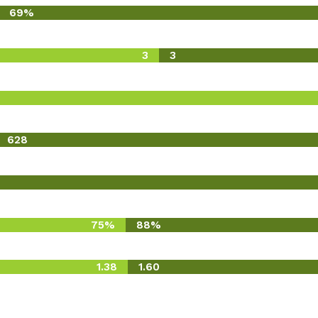
69%
3
3
628
75%
88%
1.38
1.60