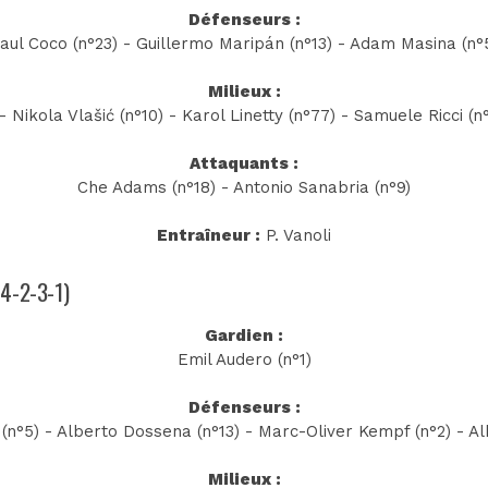
Défenseurs :
aul Coco (n°23) - Guillermo Maripán (n°13) - Adam Masina (n°
Milieux :
 Nikola Vlašić (n°10) - Karol Linetty (n°77) - Samuele Ricci (n
Attaquants :
Che Adams (n°18) - Antonio Sanabria (n°9)
Entraîneur :
P. Vanoli
(4-2-3-1)
Gardien :
Emil Audero (n°1)
Défenseurs :
n°5) - Alberto Dossena (n°13) - Marc-Oliver Kempf (n°2) - A
Milieux :