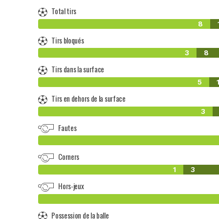
Total tirs
8
Tirs bloqués
3
8
Tirs dans la surface
5
Tirs en dehors de la surface
3
Fautes
Corners
1
3
Hors-jeux
Possession de la balle