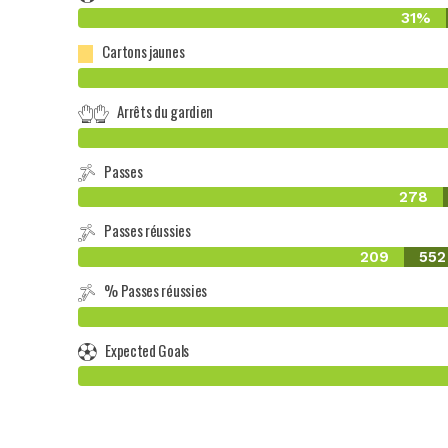
31%
Cartons jaunes
Arrêts du gardien
Passes
278
Passes réussies
209
552
% Passes réussies
Expected Goals