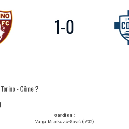
1
-
0
h Torino - Côme ?
)
Gardien :
Vanja Milinković-Savić (n°32)