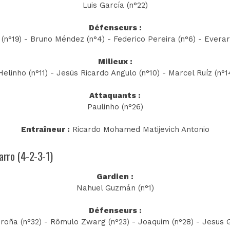
Luis García (n°22)
Défenseurs :
(n°19) - Bruno Méndez (n°4) - Federico Pereira (n°6) - Evera
Milieux :
linho (n°11) - Jesús Ricardo Angulo (n°10) - Marcel Ruíz (n°1
Attaquants :
Paulinho (n°26)
Entraîneur :
Ricardo Mohamed Matijevich Antonio
zarro (4-2-3-1)
Gardien :
Nahuel Guzmán (n°1)
Défenseurs :
roña (n°32) - Rômulo Zwarg (n°23) - Joaquim (n°28) - Jesus 