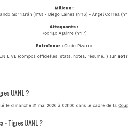
Milieux :
ando Gorriarán (n°8) - Diego Lainez (n°16) - Ángel Correa (n°
Attaquants :
Rodrigo Aguirre (n°17)
Entraîneur :
Guido Pizarro
N LIVE (compos officielles, stats, notes, résumé...) sur
notr
Tigres UANL ?
lé le dimanche 31 mai 2026 à 02h00 dans le cadre de la
Cou
uca - Tigres UANL ?