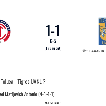
1
-
1
6
-
5
(Tirs au but)
114'
Joaquim
h Toluca - Tigres UANL ?
med Matijevich Antonio (4-1-4-1)
Gardien :