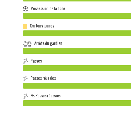
Possession de la balle
Cartons jaunes
Arrêts du gardien
Passes
Passes réussies
% Passes réussies