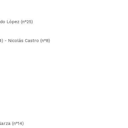
rdo López (n°25)
4) - Nicolás Castro (n°8)
Garza (n°14)