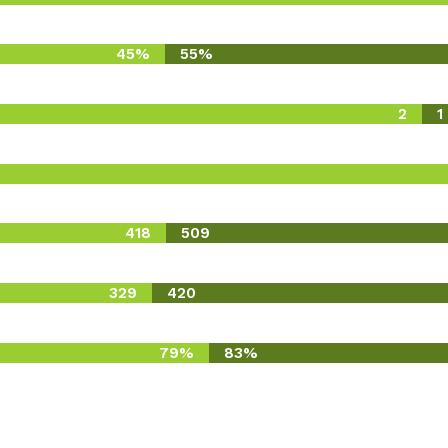
45%
55%
2
1
418
509
329
420
79%
83%