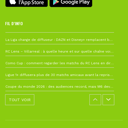
FIL D’INFO
6 août à 10h12
La Liga change de diffuseur : DAZN et Disney+ remplacent beIN Sports !
1 août à 09h19
RC Lens – Villarreal : à quelle heure et sur quelle chaîne voir la finale de la Como Cup ?
27 juillet à 19h57
Como Cup : comment regarder les matchs du RC Lens en direct ?
22 juillet à 19h16
Ligue 1+ diffusera plus de 30 matchs amicaux avant la reprise de la Ligue 1
22 juillet à 15h22
Coupe du monde 2026 : des audiences record, mais M6 devrait perdre très gros !
TOUT VOIR