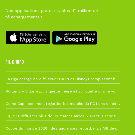
Nos applications gratuites, plus d'1 million de
téléchargements !
FIL D’INFO
6 août à 10h12
La Liga change de diffuseur : DAZN et Disney+ remplacent beIN Sports !
1 août à 09h19
RC Lens – Villarreal : à quelle heure et sur quelle chaîne voir la finale de la Como Cup ?
27 juillet à 19h57
Como Cup : comment regarder les matchs du RC Lens en direct ?
22 juillet à 19h16
Ligue 1+ diffusera plus de 30 matchs amicaux avant la reprise de la Ligue 1
22 juillet à 15h22
Coupe du monde 2026 : des audiences record, mais M6 devrait perdre très gros !