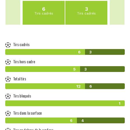
6
3
Tirs cadrés
Tirs cadrés
Tirs cadrés
6
3
Tirs hors cadre
5
3
Total tirs
12
6
Tirs bloqués
1
Tirs dans la surface
6
4
Tirs en dehors de la surface