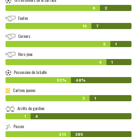
6
2
Fautes
15
7
Corners
5
1
Hors-jeux
4
1
Possession de la balle
52%
48%
Cartons jaunes
2
1
Arrêts du gardien
1
4
Passes
413
385