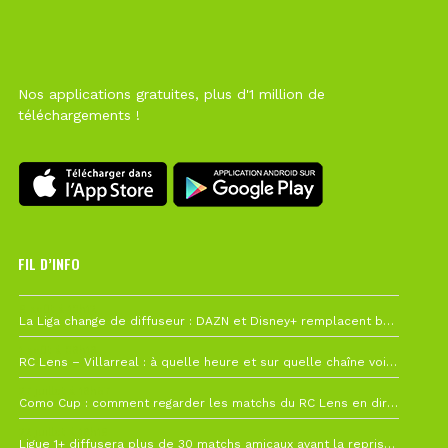
Nos applications gratuites, plus d'1 million de
téléchargements !
FIL D’INFO
6 août à 10h12
La Liga change de diffuseur : DAZN et Disney+ remplacent beIN Sports !
1 août à 09h19
RC Lens – Villarreal : à quelle heure et sur quelle chaîne voir la finale de la Como Cup ?
27 juillet à 19h57
Como Cup : comment regarder les matchs du RC Lens en direct ?
22 juillet à 19h16
Ligue 1+ diffusera plus de 30 matchs amicaux avant la reprise de la Ligue 1