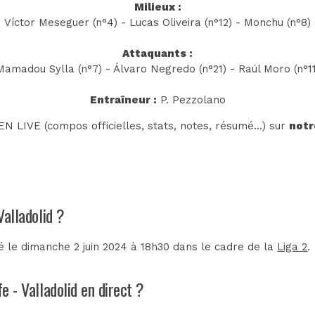
Milieux :
Víctor Meseguer (n°4) - Lucas Oliveira (n°12) - Monchu (n°8)
Attaquants :
Mamadou Sylla (n°7) - Álvaro Negredo (n°21) - Raúl Moro (n°11
Entraîneur :
P. Pezzolano
N LIVE (compos officielles, stats, notes, résumé...) sur
notr
Valladolid ?
lé le dimanche 2 juin 2024 à 18h30 dans le cadre de la
Liga 2
.
e - Valladolid en direct ?