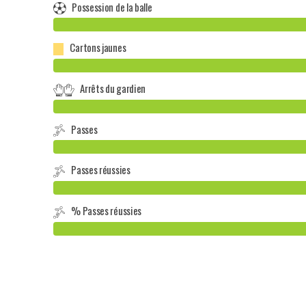
Possession de la balle
Cartons jaunes
Arrêts du gardien
Passes
Passes réussies
% Passes réussies