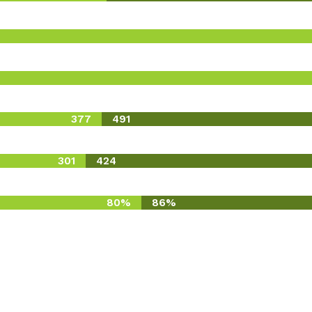
377
491
301
424
80%
86%