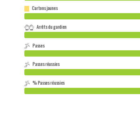
Cartons jaunes
Arrêts du gardien
Passes
Passes réussies
% Passes réussies