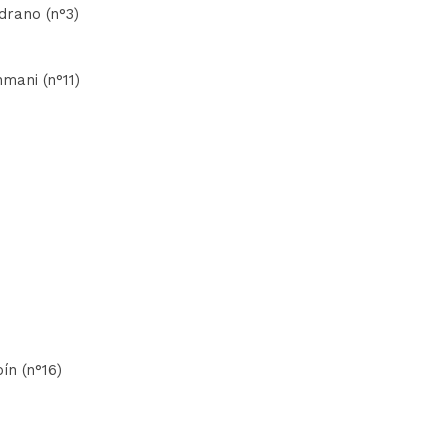
drano (n°3)
hmani (n°11)
ín (n°16)