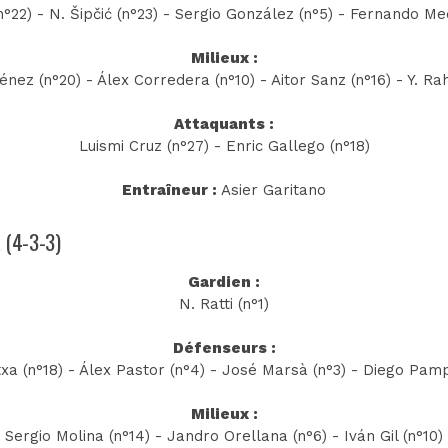
(n°22) - N. Šipčić (n°23) - Sergio González (n°5) - Fernando Me
Milieux :
nez (n°20) - Álex Corredera (n°10) - Aitor Sanz (n°16) - Y. Ra
Attaquants :
Luismi Cruz (n°27) - Enric Gallego (n°18)
Entraîneur :
Asier Garitano
a (4-3-3)
Gardien :
N. Ratti (n°1)
Défenseurs :
xa (n°18) - Álex Pastor (n°4) - José Marsà (n°3) - Diego Pamp
Milieux :
Sergio Molina (n°14) - Jandro Orellana (n°6) - Iván Gil (n°10)