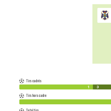
Tirs cadrés
1
3
Tirs hors cadre
Total tirs