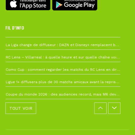
FIL D’INFO
6 août à 10h12
La Liga change de diffuseur : DAZN et Disney+ remplacent beIN Sports !
1 août à 09h19
RC Lens – Villarreal : à quelle heure et sur quelle chaîne voir la finale de la Como Cup ?
27 juillet à 19h57
Como Cup : comment regarder les matchs du RC Lens en direct ?
22 juillet à 19h16
Ligue 1+ diffusera plus de 30 matchs amicaux avant la reprise de la Ligue 1
22 juillet à 15h22
Coupe du monde 2026 : des audiences record, mais M6 devrait perdre très gros !
TOUT VOIR