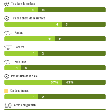
Tirs dans la surface
5
10
Tirs en dehors de la surface
4
3
Fautes
11
11
Corners
1
2
Hors-jeux
1
5
Possession de la balle
57%
43%
Cartons jaunes
1
2
Arrêts du gardien